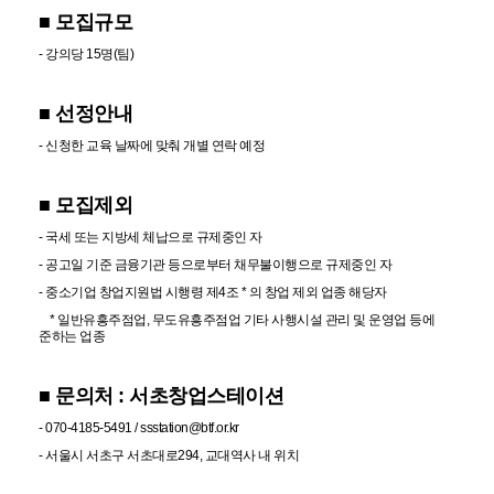
■ 모집규모
- 강의당 15명(팀)
■ 선정안내
- 신청한 교육 날짜에 맞춰 개별 연락 예정
■ 모집제외
- 국세 또는 지방세 체납으로 규제중인 자
- 공고일 기준 금융기관 등으로부터 채무불이행으로 규제중인 자
- 중소기업 창업지원법 시행령 제4조 * 의 창업 제외 업종 해당자
* 일반유흥주점업, 무도유흥주점업 기타 사행시설 관리 및 운영업 등에
준하는 업종
■ 문의처 : 서초창업스테이션
- 070-4185-5491 / ssstation@btf.or.kr
- 서울시 서초구 서초대로294, 교대역사 내 위치