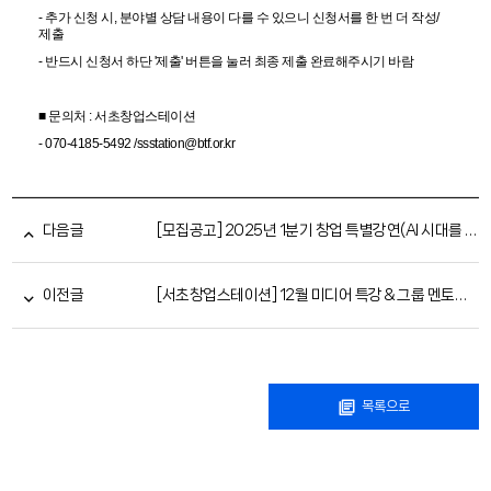
- 추가 신청 시, 분야별 상담 내용이 다를 수 있으니 신청서를 한 번 더 작성/
제출
- 반드시 신청서 하단 '제출' 버튼을 눌러 최종 제출 완료해주시기 바람
■ 문의처 : 서초창업스테이션
- 070-4185-5492 /ssstation@btf.or.kr
다음글
[모집공고] 2025년 1분기 창업 특별강연(AI 시대를 탐험하는 기업가) 참여자 모집(조기마감)
이전글
[서초창업스테이션] 12월 미디어 특강 & 그룹 멘토링 참여자 모집
목록으로