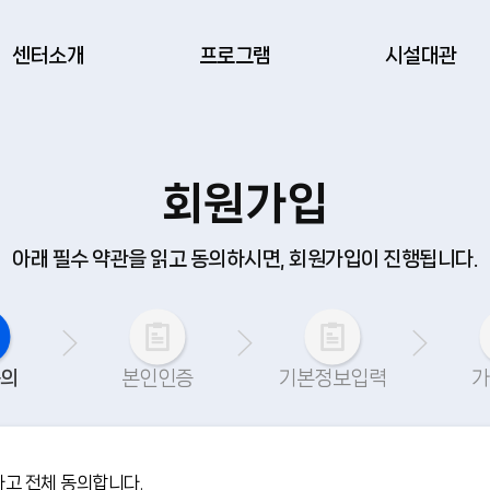
센터소개
프로그램
시설대관
서초창업스테이션
프로그램 신청
대관(예약) 신청
회원가입
회원안내
아래 필수 약관을 읽고 동의하시면, 회원가입이 진행됩니다.
오시는길
동의
본인인증
기본정보입력
가
하고 전체 동의합니다.